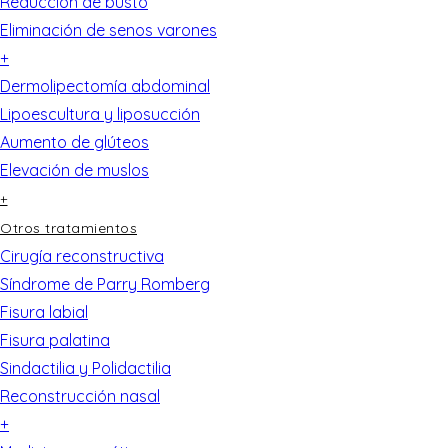
Reducción de busto
Eliminación de senos varones
+
Dermolipectomía abdominal
Lipoescultura y liposucción
Aumento de glúteos
Elevación de muslos
+
Otros tratamientos
Cirugía reconstructiva
Síndrome de Parry Romberg
Fisura labial
Fisura palatina
Sindactilia y Polidactilia
Reconstrucción nasal
+